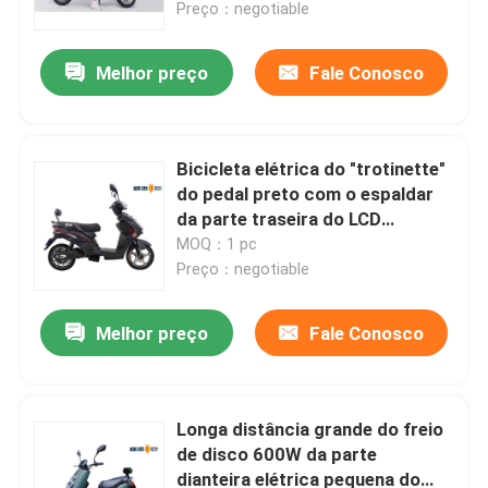
Preço：negotiable
Melhor preço
Fale Conosco
Bicicleta elétrica do "trotinette"
do pedal preto com o espaldar
da parte traseira do LCD
Speedmeter
MOQ：1 pc
Preço：negotiable
Melhor preço
Fale Conosco
Casa
Produtos
Longa distância grande do freio
de disco 600W da parte
dianteira elétrica pequena do
Sobre nós