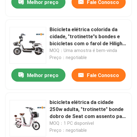
Melhor preço
Fale Conosco
Bicicleta elétrica colorida da
cidade, "trotinette"s bondes e
bicicletas com o farol de Hilight
da polia/diodo emissor de luz
MOQ：Uma amostra é bem-vinda
Preço：negotiable
Melhor preço
Fale Conosco
bicicleta elétrica da cidade
250w adulta, "trotinette" bonde
dobro de Seat com assento para
pés
MOQ：1 PC disponível
Preço：negotiable