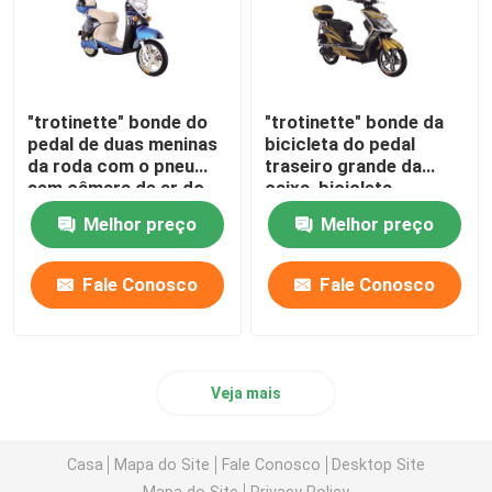
"trotinette" bonde do
"trotinette" bonde da
pedal de duas meninas
bicicleta do pedal
da roda com o pneu
traseiro grande da
sem câmara de ar do
caixa, bicicleta
alarme
motorizada elétrica
Melhor preço
Melhor preço
com pedais
Fale Conosco
Fale Conosco
Veja mais
Casa
Mapa do Site
Fale Conosco
Desktop Site
Mapa do Site
Privacy Policy