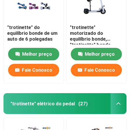
"trotinette" do
"trotinette"
equilíbrio bonde de um
motorizado do
auto de 6 polegadas
equilíbrio bonde,
"trotinette" bonde
assentado para
Melhor preço
Melhor preço
adultos
Fale Conosco
Fale Conosco
"trotinette" elétrico do pedal
(27)