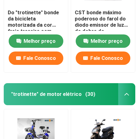
Do "trotinette" bonde
CST bonde máximo
da bicicleta
poderoso do farol do
motorizada da cor
diodo emissor de luz
freio traseiro com
do dobro do
distância da escala do
"trotinette" da
Melhor preço
Melhor preço
fechamento 60km
bicicleta motorizada
da velocidade 50km
sem câmara de ar
Fale Conosco
Fale Conosco
"trotinette" de motor elétrico
(30)