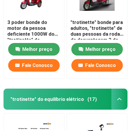
3 poder bonde do
"trotinette" bonde para
motor da pessoa
adultos, "trotinette" de
deficiente 1000W do
duas pessoas da roda
"trotinette" da
da desvantagem 3 da
mobilidade da longa
mobilidade
Melhor preço
Melhor preço
distância da roda
Fale Conosco
Fale Conosco
"trotinette" do equilíbrio elétrico
(17)