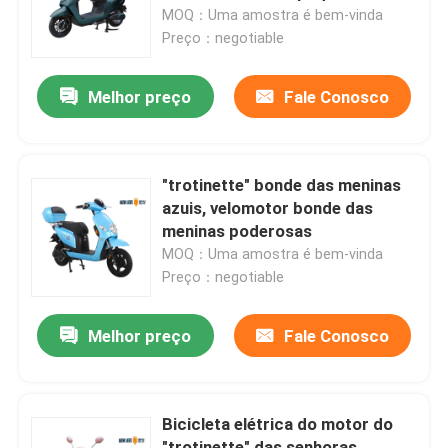
"trotinette" das senhoras do
MOQ：Uma amostra é bem-vinda
espaldar 60km
Preço：negotiable
Excursão da fábrica
Melhor preço
Fale Conosco
Controle da qualidade
Contacte-nos
"trotinette" bonde das meninas
azuis, velomotor bonde das
meninas poderosas
Peça umas citações
MOQ：Uma amostra é bem-vinda
Preço：negotiable
"trotinette" estado abatido elétrico
Melhor preço
Fale Conosco
"trotinette" de motor elétrico
Bicicleta elétrica do motor do
"trotinette" elétrico da mobilidade
"trotinette" das senhoras