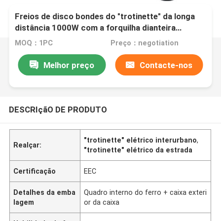
Freios de disco bondes do "trotinette" da longa
distância 1000W com a forquilha dianteira
hidráulica colorida
MOQ：1PC
Preço：negotiation
Melhor preço
Contacte-nos
DESCRIçãO DE PRODUTO
"trotinette" elétrico interurbano
,
Realçar:
"trotinette" elétrico da estrada
Certificação
EEC
Detalhes da emba
Quadro interno do ferro + caixa exteri
lagem
or da caixa