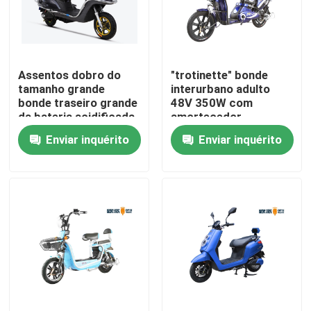
Produtos
Assentos dobro do
"trotinette" bonde
"trotinette" estado abatido elétrico
tamanho grande
interurbano adulto
bonde traseiro grande
48V 350W com
da bateria acidificada
amortecedor
"trotinette" de motor elétrico
ao chumbo 100km do
Enviar inquérito
Enviar inquérito
"trotinette" 72V45AH
da longa distância da
"trotinette" elétrico da mobilidade
caixa
"trotinette" do equilíbrio elétrico
"trotinette" elétrico do pedal
"trotinette" elétrico das senhoras