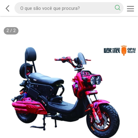
2
/
2