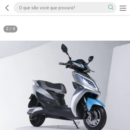
2
/
4