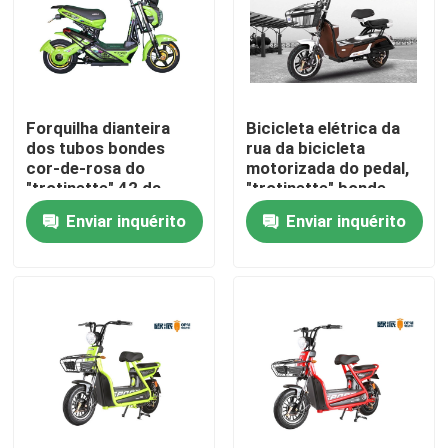
Excursão da fábrica
Controle da qualidade
Forquilha dianteira
Bicicleta elétrica da
dos tubos bondes
rua da bicicleta
cor-de-rosa do
motorizada do pedal,
Contacte-nos
"trotinette" 42 da
"trotinette" bonde
bicicleta motorizada
com Seat para adultos
Enviar inquérito
Enviar inquérito
do freio do punho
Peça umas citações
"trotinette" estado abatido elétrico
"trotinette" de motor elétrico
"trotinette" elétrico da mobilidade