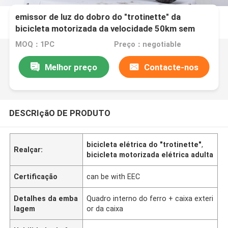
CST bonde máximo poderoso do farol do diodo
emissor de luz do dobro do "trotinette" da
bicicleta motorizada da velocidade 50km sem
câmara de ar
MOQ：1PC
Preço：negotiable
Melhor preço
Contacte-nos
DESCRIçãO DE PRODUTO
bicicleta elétrica do "trotinette"
,
Realçar:
bicicleta motorizada elétrica adulta
Certificação
can be with EEC
Detalhes da emba
Quadro interno do ferro + caixa exteri
lagem
or da caixa