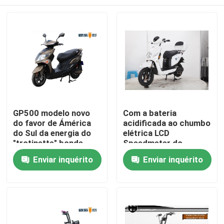
GP500 modelo novo
Com a bateria
do favor de Ámérica
acidificada ao chumbo
do Sul da energia do
elétrica LCD
"trotinette" bonde
Speedmeter do
acidificado ao
"trotinette" 60v20ah
Casa
Enviar inquérito
Enviar inquérito
chumbo largo da
da bicicleta
bicicleta motorizada
motorizada do poder
2000W do pneu
800W do motor do
Produtos
72V20AH
carregador de USB
Sobre nós