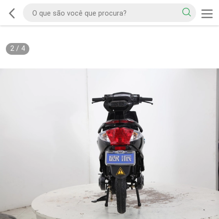
2
/
4