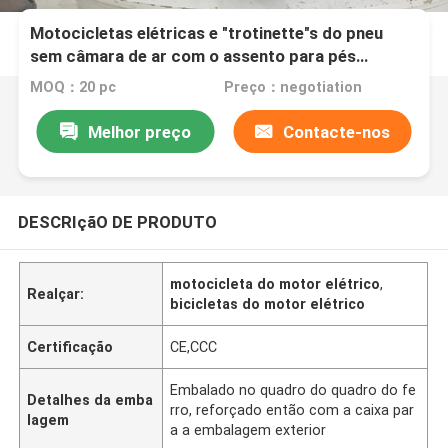
Motocicletas elétricas e "trotinette"s do pneu
sem câmara de ar com o assento para pés
traseiro da parte traseira da caixa
MOQ：20 pc
Preço：negotiation
Melhor preço
Contacte-nos
DESCRIçãO DE PRODUTO
motocicleta do motor elétrico
,
Realçar:
bicicletas do motor elétrico
Certificação
CE,CCC
Embalado no quadro do quadro do fe
Detalhes da emba
rro, reforçado então com a caixa par
lagem
a a embalagem exterior