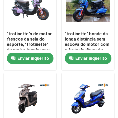
Produtos
"trotinette" estado abatido elétrico
"trotinette"s de motor
"trotinette" bonde da
frescos da sela do
longa distância sem
esporte, "trotinette"
escova do motor com
"trotinette" de motor elétrico
de motor bonde para
o freio de disco do
adolescentes
carregador de USB
Enviar inquérito
Enviar inquérito
"trotinette" elétrico da mobilidade
"trotinette" do equilíbrio elétrico
"trotinette" elétrico do pedal
"trotinette" elétrico das senhoras